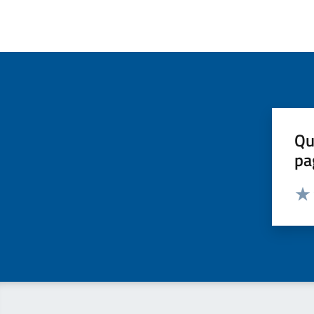
Qu
pa
Valut
Valu