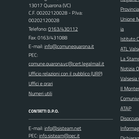
13017 Quarona (VC)
Provincia 
C.F. 00202120028 - P.Iva:
Unione M
00202120028
Telefono:
0163/430112
ia
Fax: 0163/431088
Istituto
E-mail:
ATL Valse
PEC:
La Stamp
Notizia O
Ufficio relazioni con il pubblico (URP)
Valsesia
Uffici e orari
Il Monte
Numeri utili
Comuniv
ATAP
CONTATTI D.P.O.
Disoccupa
E-mail:
Informagi
PEC:
Dichiaraz