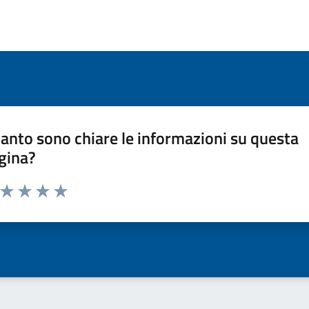
anto sono chiare le informazioni su questa
gina?
a da 1 a 5 stelle la pagina
ta 1 stelle su 5
Valuta 2 stelle su 5
Valuta 3 stelle su 5
Valuta 4 stelle su 5
Valuta 5 stelle su 5