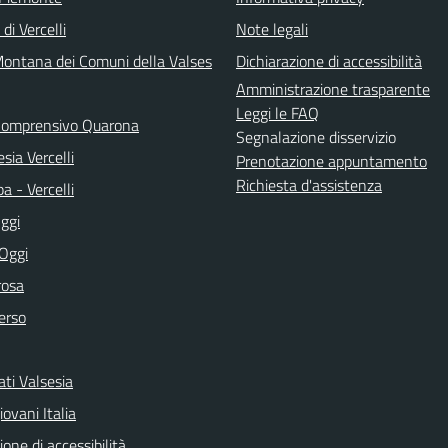
di Vercelli
Note legali
ontana dei Comuni della Valses
Dichiarazione di accessibilità
Amministrazione trasparente
Leggi le FAQ
 Comprensivo Quarona
Segnalazione disservizio
sia Vercelli
Prenotazione appuntamento
Richiesta d'assistenza
a - Vercelli
ggi
 Oggi
rosa
erso
ti Valsesia
ovani Italia
ione di accessibilità