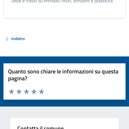
Tasse e tributi su immobili, rifiuti, affissioni e pubblicità.
Indietro
Quanto sono chiare le informazioni su questa
pagina?
Valuta da 1 a 5 stelle la pagina
Valuta 1 stelle su 5
Valuta 2 stelle su 5
Valuta 3 stelle su 5
Valuta 4 stelle su 5
Valuta 5 stelle su 5
Contatta il comune