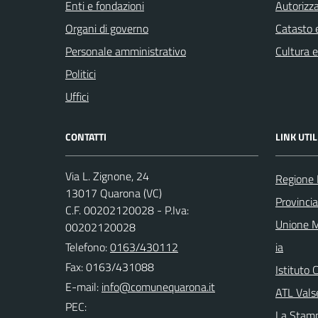
Enti e fondazioni
Autorizza
Organi di governo
Catasto e
Personale amministrativo
Cultura 
Politici
Uffici
CONTATTI
LINK UTIL
Via L. Zignone, 24
Regione
13017 Quarona (VC)
Provincia 
C.F. 00202120028 - P.Iva:
Unione M
00202120028
Telefono:
0163/430112
ia
Fax: 0163/431088
Istituto
E-mail:
ATL Valse
PEC:
La Stamp