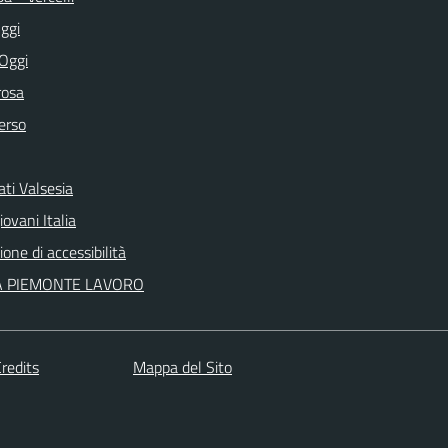
ggi
 Oggi
rosa
erso
ti Valsesia
ovani Italia
ione di accessibilità
A PIEMONTE LAVORO
redits
Mappa del Sito