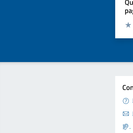
Qu
pa
Valut
Valu
Con