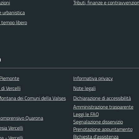
zioni
Tributi, finanze e contravvenzion
 urbanistica
e tempo libero
I
 Piemonte
Informativa privacy
di Vercelli
Note legali
ontana dei Comuni della Valses
Dichiarazione di accessibilità
Amministrazione trasparente
Leggi le FAQ
 Comprensivo Quarona
Segnalazione disservizio
sia Vercelli
Prenotazione appuntamento
Richiesta d'assistenza
a - Vercelli