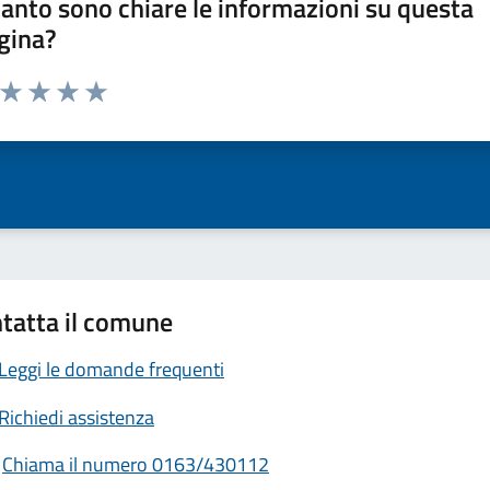
anto sono chiare le informazioni su questa
gina?
a da 1 a 5 stelle la pagina
ta 1 stelle su 5
Valuta 2 stelle su 5
Valuta 3 stelle su 5
Valuta 4 stelle su 5
Valuta 5 stelle su 5
tatta il comune
Leggi le domande frequenti
Richiedi assistenza
Chiama il numero 0163/430112