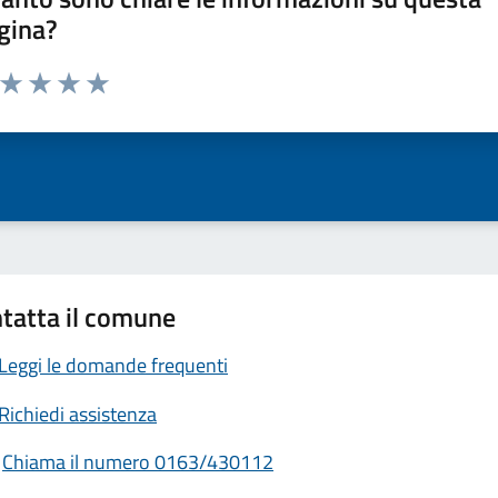
gina?
a da 1 a 5 stelle la pagina
ta 1 stelle su 5
Valuta 2 stelle su 5
Valuta 3 stelle su 5
Valuta 4 stelle su 5
Valuta 5 stelle su 5
tatta il comune
Leggi le domande frequenti
Richiedi assistenza
Chiama il numero 0163/430112