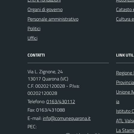
Organi di governo
Catasto e
Personale amministrativo
Cultura 
Politici
Uffici
CONTATTI
LINK UTIL
Via L. Zignone, 24
Regione
13017 Quarona (VC)
Provincia 
C.F. 00202120028 - P.Iva:
Unione M
00202120028
Telefono:
0163/430112
ia
Fax: 0163/431088
Istituto
E-mail:
ATL Valse
PEC:
La Stamp