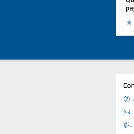
pa
Valut
Valu
Con