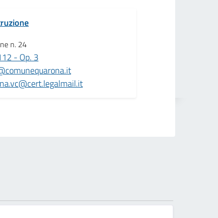
truzione
one n. 24
12 - Op. 3
a@comunequarona.it
a.vc@cert.legalmail.it