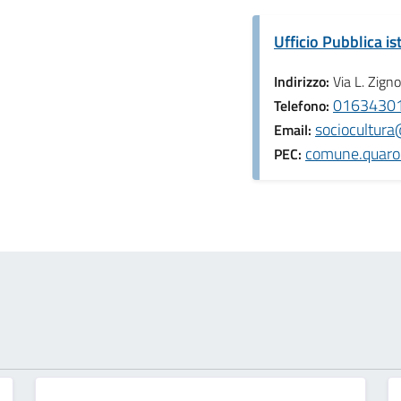
Ufficio Pubblica is
Indirizzo:
Via L. Zign
01634301
Telefono:
sociocultur
Email:
comune.quaron
PEC: